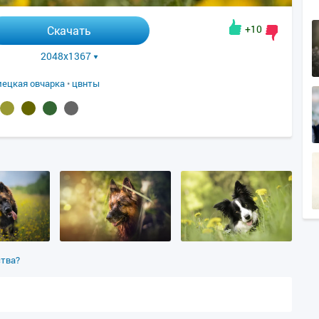
+10
Скачать
2048x1367
ецкая овчарка
•
цвнты
ства?