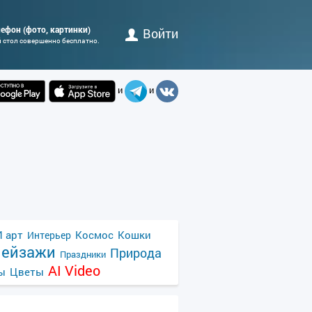
лефон (фото, картинки)
Войти
й стол совершенно бесплатно.
и
и
 арт
Космос
Кошки
Интерьер
ейзажи
Природа
Праздники
AI Video
ы
Цветы