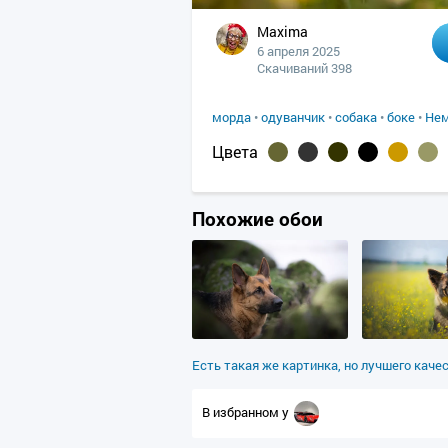
Maxima
6 апреля 2025
Скачиваний 398
морда
•
одуванчик
•
собака
•
боке
•
Нем
Цвета
Похожие обои
Есть такая же картинка, но лучшего каче
В избранном у