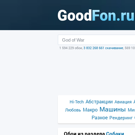
1 594 229 обои,
3 832 268 661 скачивание
, 569 1
Абстракции
Hi-Tech
Авиация
Машины
Макро
Ми
Любовь
Разное
Рендеринг
Обои из раздела
Собаки