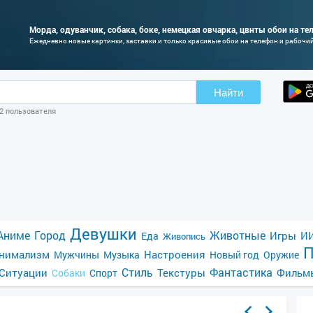
Морда, одуванчик, собака, боке, немецкая овчарка, цвнты обои на те
Ежедневно новые картинки, заставки и только красивые обои на телефон и рабочи
Найти
02 пользователя
Девушки
Аниме
Город
Животные
Игры
ИИ
Еда
Живопись
П
нимализм
Настроения
Мужчины
Музыка
Новый год
Оружие
Стиль
Фантастика
Ситуации
Текстуры
Фильм
Собаки
Спорт