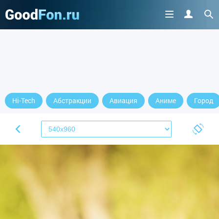
Hi-Tech
Абстракции
Авиация
Аниме
Город