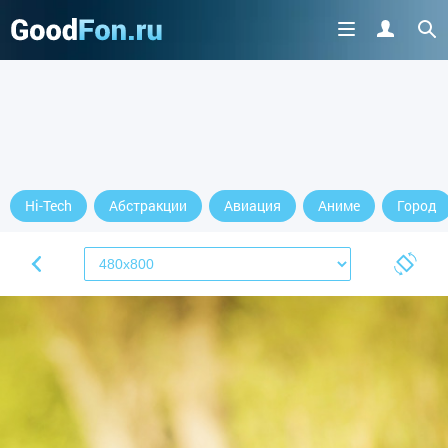
Hi-Tech
Абстракции
Авиация
Аниме
Город