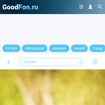
Hi-Tech
Абстракции
Авиация
Аниме
Город