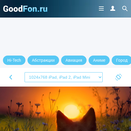
Hi-Tech
Абстракции
Авиация
Аниме
Город