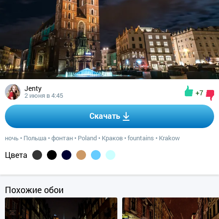
Jenty
+7
2 июня в 4:45
Скачать
ночь
•
Польша
•
фонтан
•
Poland
•
Краков
•
fountains
•
Krakow
Цвета
Похожие обои