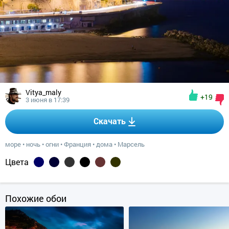
Vitya_maly
+19
3 июня в 17:39
Скачать
море
•
ночь
•
огни
•
Франция
•
дома
•
Марсель
Цвета
Похожие обои