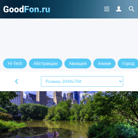
Hi-Tech
Абстракции
Авиация
Аниме
Город