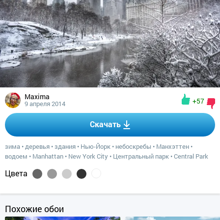
Maxima
+57
9 апреля 2014
Скачать
зима
•
деревья
•
здания
•
Нью-Йорк
•
небоскребы
•
Манхэттен
•
водоем
•
Manhattan
•
New York City
•
Центральный парк
•
Central Park
Цвета
Похожие обои