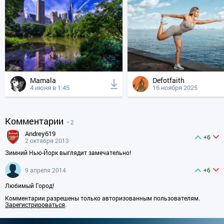
Mamala
Defotfaith
4 июня в 1:45
16 ноября 2025
Комментарии
• 2
andrey619
+6
2 октября 2013
Зимний Нью-Йорк выглядит замечательно!
9 апреля 2014
+6
Любимый Город!
Комментарии разрешены только авторизованным пользователям.
Зарегистрироваться
.