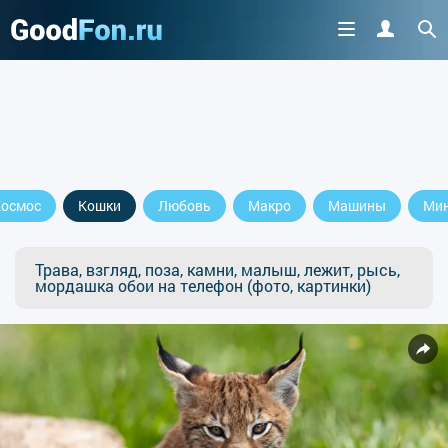
Космос
Кошки
Любовь
Макро
Машины
Ми
Трава, взгляд, поза, камни, малыш, лежит, рысь,
мордашка обои на телефон (фото, картинки)