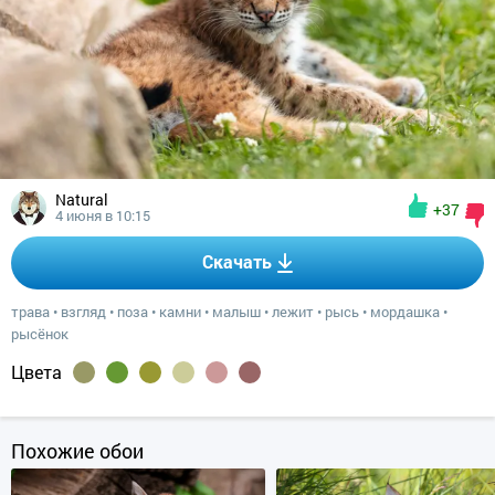
Natural
+37
4 июня в 10:15
Скачать
трава
•
взгляд
•
поза
•
камни
•
малыш
•
лежит
•
рысь
•
мордашка
•
рысёнок
Цвета
Похожие обои