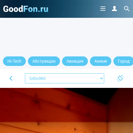
Hi-Tech
Абстракции
Авиация
Аниме
Город