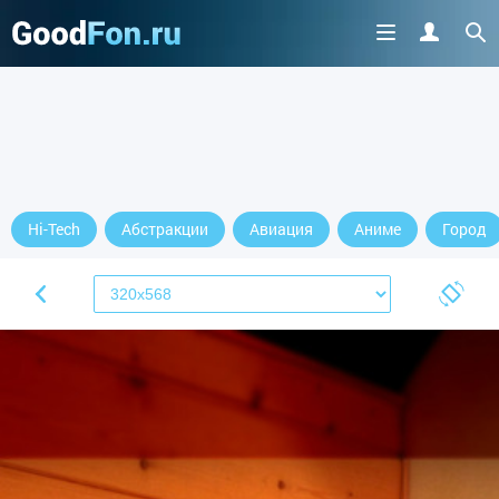
Hi-Tech
Абстракции
Авиация
Аниме
Город