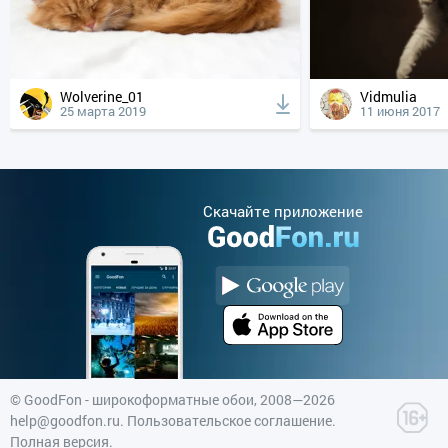
Wolverine_01
Vidmulia
25 марта 2019
11 июня 2017
Cкачайте приложение
©
GoodFon - широкоформатные обои
, 2008—2026
help@goodfon.ru
.
Пользовательское соглашение
.
Полная версия
.