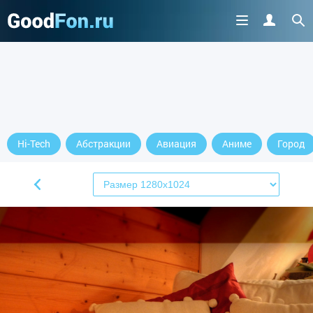
Hi-Tech
Абстракции
Авиация
Аниме
Город