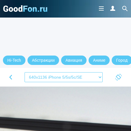
Hi-Tech
Абстракции
Авиация
Аниме
Город