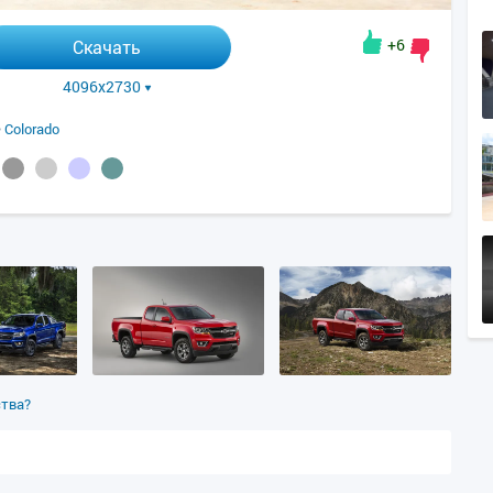
+6
Скачать
4096x2730
•
Colorado
ства?