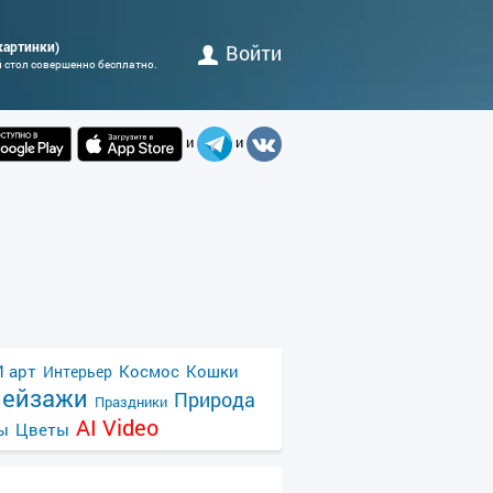
 картинки)
Войти
й стол совершенно бесплатно.
и
и
 арт
Космос
Кошки
Интерьер
ейзажи
Природа
Праздники
AI Video
ы
Цветы