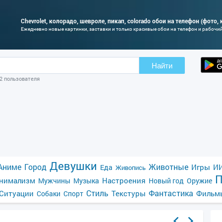
Chevrolet, колорадо, шевроле, пикап, colorado обои на телефон (фото,
Ежедневно новые картинки, заставки и только красивые обои на телефон и рабочи
Найти
02 пользователя
Девушки
Аниме
Город
Животные
Игры
ИИ
Еда
Живопись
П
нимализм
Настроения
Мужчины
Музыка
Новый год
Оружие
Стиль
Фантастика
Ситуации
Текстуры
Фильм
Собаки
Спорт