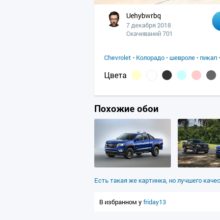
Uehybwrbq
7 декабря 2018
Скачиваний 701
Chevrolet
•
Колорадо
•
шевроле
•
пикап
Цвета
Похожие обои
Есть такая же картинка, но лучшего каче
В избранном у
friday13