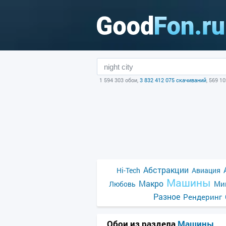
1 594 303 обои,
3 832 412 075 скачиваний
, 569 1
Абстракции
Hi-Tech
Авиация
Машины
Макро
Ми
Любовь
Разное
Рендеринг
Обои из раздела
Машины