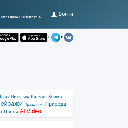
Войти
й стол совершенно бесплатно.
и
и
 арт
Космос
Кошки
Интерьер
ейзажи
Природа
Праздники
AI Video
ы
Цветы