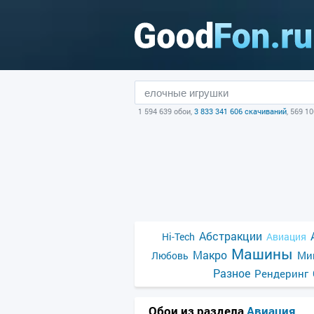
1 594 639 обои,
3 833 341 606 скачиваний
, 569 1
Абстракции
Hi-Tech
Авиация
Машины
Макро
Ми
Любовь
Разное
Рендеринг
Обои из раздела
Авиация