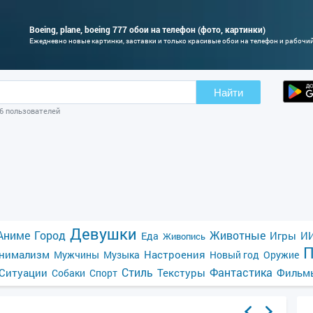
Boeing, plane, boeing 777 обои на телефон (фото, картинки)
Ежедневно новые картинки, заставки и только красивые обои на телефон и рабочи
Найти
06 пользователей
Девушки
Аниме
Город
Животные
Игры
ИИ
Еда
Живопись
П
нимализм
Настроения
Мужчины
Музыка
Новый год
Оружие
Стиль
Фантастика
Ситуации
Текстуры
Фильм
Собаки
Спорт