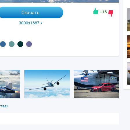
+16
Скачать
3000x1687
ства?