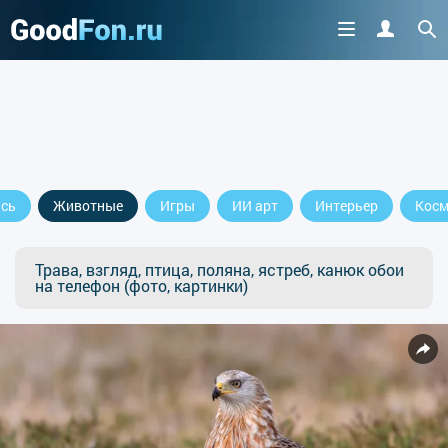
сь
Животные
Игры
ИИ арт
Интерьер
Косм
Трава, взгляд, птица, поляна, ястреб, канюк обои
на телефон (фото, картинки)