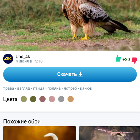
Uhd_4k
+20
4 июня в 15:18
Скачать
трава
•
взгляд
•
птица
•
поляна
•
ястреб
•
канюк
Цвета
Похожие обои