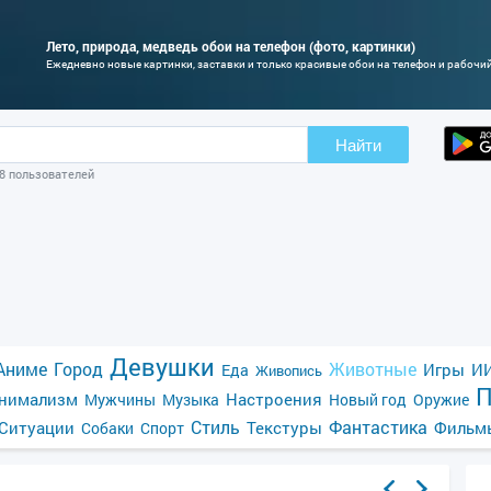
Лето, природа, медведь обои на телефон (фото, картинки)
Ежедневно новые картинки, заставки и только красивые обои на телефон и рабочи
Найти
98 пользователей
Девушки
Аниме
Город
Животные
Игры
ИИ
Еда
Живопись
П
нимализм
Настроения
Мужчины
Музыка
Новый год
Оружие
Стиль
Фантастика
Ситуации
Текстуры
Фильм
Собаки
Спорт