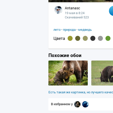
Antanasc
19 мая в 8:24
Скачиваний 523
лето
•
природа
•
медведь
Цвета
Похожие обои
Есть такая же картинка, но лучшего каче
В избранном у