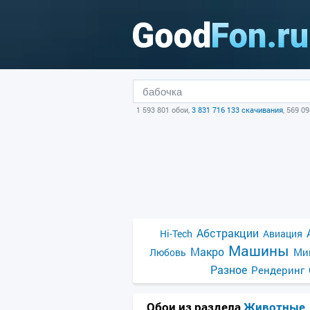
1 593 801 обои,
3 831 716 133 скачивания
, 569 0
Абстракции
Hi-Tech
Авиация
Машины
Макро
Ми
Любовь
Разное
Рендеринг
Обои из раздела
Животные