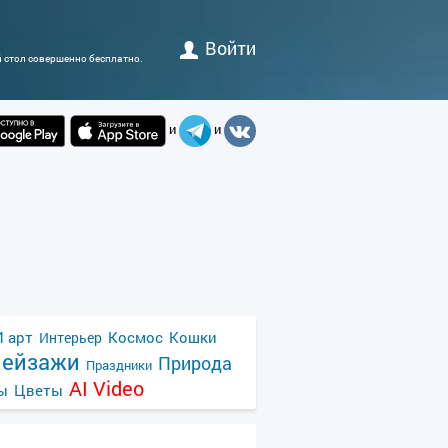
Войти
й стол совершенно бесплатно.
и
и
 арт
Космос
Кошки
Интерьер
ейзажи
Природа
Праздники
AI Video
ы
Цветы