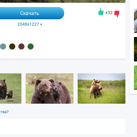
+32
Скачать
2048x1227
ства?