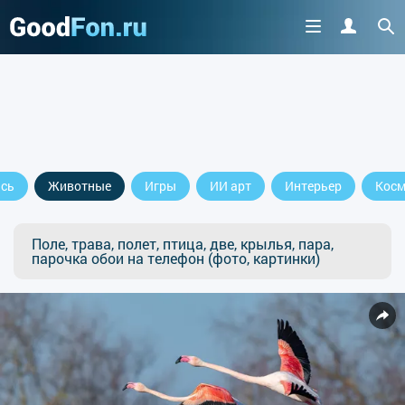
сь
Животные
Игры
ИИ арт
Интерьер
Косм
Поле, трава, полет, птица, две, крылья, пара,
парочка обои на телефон (фото, картинки)