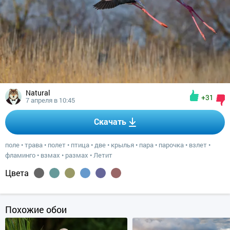
Natural
+31
7 апреля в 10:45
Скачать
поле
•
трава
•
полет
•
птица
•
две
•
крылья
•
пара
•
парочка
•
взлет
•
фламинго
•
взмах
•
размах
•
Летит
Цвета
Похожие обои