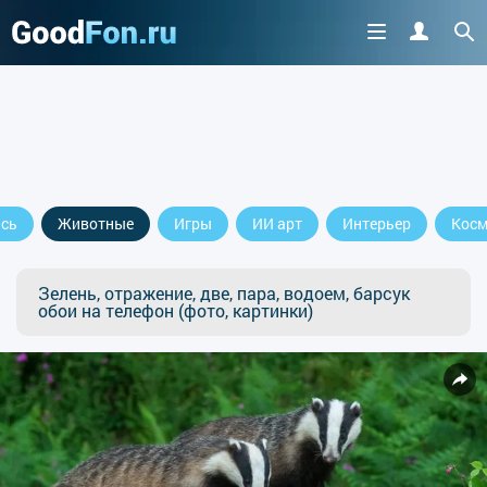
сь
Животные
Игры
ИИ арт
Интерьер
Косм
Зелень, отражение, две, пара, водоем, барсук
обои на телефон (фото, картинки)