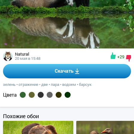
Natural
+29
20 мая в 15:48
Скачать
зелень
•
отражение
•
две
•
пара
•
водоем
•
барсук
Цвета
Похожие обои