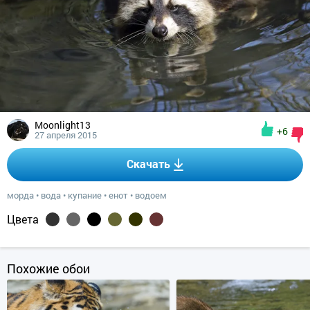
Moonlight13
+6
27 апреля 2015
Скачать
морда
•
вода
•
купание
•
енот
•
водоем
Цвета
Похожие обои