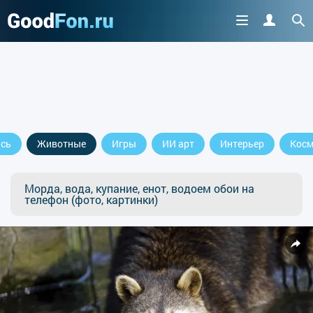
сь
Животные
Игры
ИИ арт
Интерьер
Косм
Морда, вода, купание, енот, водоем обои на
телефон (фото, картинки)