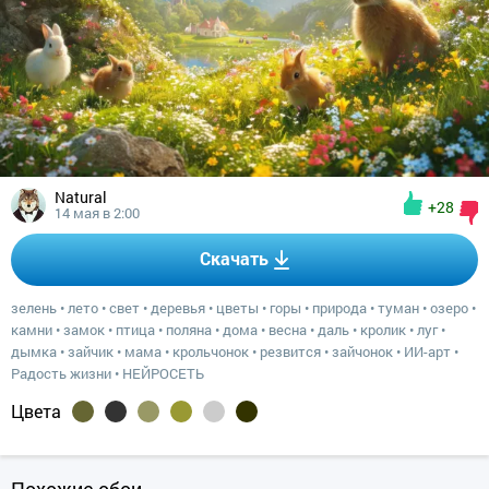
Natural
+28
14 мая в 2:00
Скачать
зелень
•
лето
•
свет
•
деревья
•
цветы
•
горы
•
природа
•
туман
•
озеро
•
камни
•
замок
•
птица
•
поляна
•
дома
•
весна
•
даль
•
кролик
•
луг
•
дымка
•
зайчик
•
мама
•
крольчонок
•
резвится
•
зайчонок
•
ИИ-арт
•
Радость жизни
•
НЕЙРОСЕТЬ
Цвета
Похожие обои