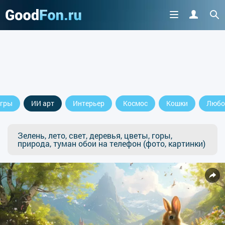
гры
ИИ арт
Интерьер
Космос
Кошки
Любо
Зелень, лето, свет, деревья, цветы, горы,
природа, туман обои на телефон (фото, картинки)