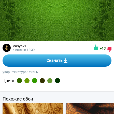
Vasya21
+13
4 июля в 12:39
Скачать
узор
•
текстура
•
ткань
Цвета
Похожие обои