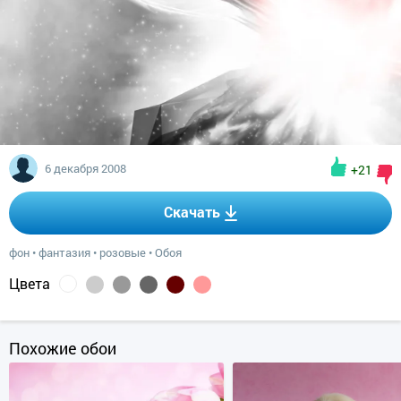
6 декабря 2008
+21
Скачать
фон
•
фантазия
•
розовые
•
Обоя
Цвета
Похожие обои