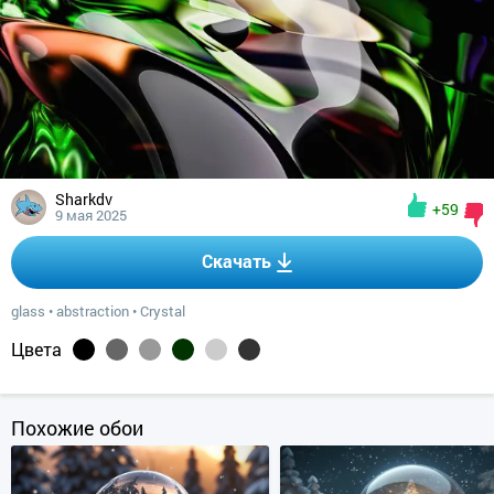
Sharkdv
+59
9 мая 2025
Скачать
glass
•
abstraction
•
Crystal
Цвета
Похожие обои